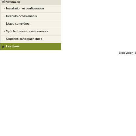
NaturaList
-
Installation et configuration
-
Records occasionnels
-
Listes complètes
-
Synchronisation des données
-
Couches cartographiques
Les liens
Biolovision S