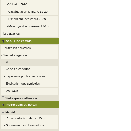
-
Vulcain 15-20
-
Circaète Jean-le-Blanc 15-20
-
Pie-grièche écorcheur 2025
-
Mésange charbonnière 17-20
-
Les galeries
Actu, aide et stats
-
Toutes les nouvelles
-
Sur votre agenda
Aide
-
Code de conduite
-
Espèces à publication limitée
-
Explication des symboles
-
les FAQs
Statistiques d'utilisation
Instructions du portail
fauna.hr
-
Personnalisation de site Web
-
Soumettre des observations