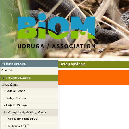
Početna stranica
Detalji opažanja
Partneri
Pregled opažanja
Opažanja
-
Zadnja 2 dana
-
Zadnjih 5 dana
-
Zadnjih 15 dana
Kartografski prikazi opažanja
-
velika strnadica 15-20
-
lastavica 17-20