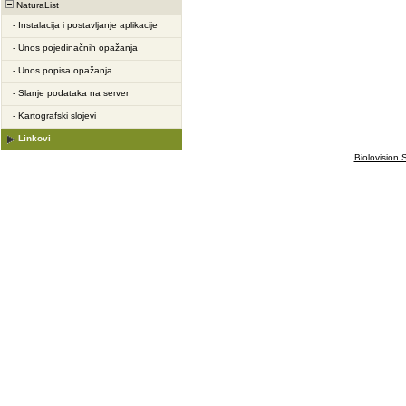
NaturaList
-
Instalacija i postavljanje aplikacije
-
Unos pojedinačnih opažanja
-
Unos popisa opažanja
-
Slanje podataka na server
-
Kartografski slojevi
Linkovi
Biolovision S