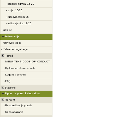
-
ljepokrili admiral 15-20
-
zmijar 15-20
-
rusi svračak 2025
-
velika sjenica 17-20
-
Galerije
Informacije
-
Najnovije vijesti
-
Kalendar događanja
Pomoć
-
MENU_TEXT_CODE_OF_CONDUCT
-
Djelomično skrivene vrste
-
Legenda simbola
-
FAQ
Statistike
Upute za portal i NaturaList
fauna.hr
-
Personalizacija portala
-
Unos opažanja