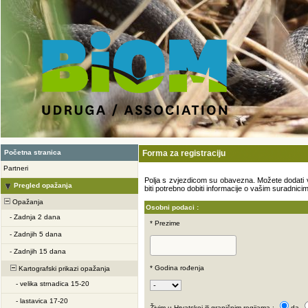
Početna stranica
Forma za registraciju
Partneri
Polja s zvjezdicom su obavezna. Možete dodati vašu
Pregled opažanja
biti potrebno dobiti informacije o vašim suradnicim
Opažanja
Osobni podaci :
-
Zadnja 2 dana
* Prezime
-
Zadnjih 5 dana
-
Zadnjih 15 dana
* Godina rođenja
Kartografski prikazi opažanja
-
velika strnadica 15-20
-
lastavica 17-20
Živim u Hrvatskoj ili graničnim regijama :
da