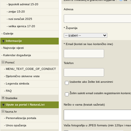
-
ljepokrili admiral 15-20
Adresa
-
zmijar 15-20
-
rusi svračak 2025
-
velika sjenica 17-20
* Županija
-
Galerije
Informacije
* Email (koristi se kao korisničko ime)
-
Najnovije vijesti
-
Kalendar događanja
Pomoć
Telefon
-
MENU_TEXT_CODE_OF_CONDUCT
-
Djelomično skrivene vrste
Izaberite ako želite biti anonimni
-
Legenda simbola
-
FAQ
Želim sakriti email ostalim registriranim korisni
Statistike
Upute za portal i NaturaList
Nešto o vama (kratak sažetak)
fauna.hr
-
Personalizacija portala
-
Unos opažanja
Vaša fotografija u JPEG formatu (min 120px i ma