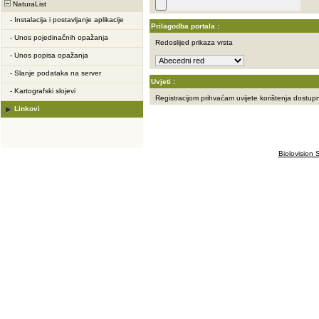
NaturaList
-
Instalacija i postavljanje aplikacije
Prilagodba portala :
-
Unos pojedinačnih opažanja
Redoslijed prikaza vrsta
-
Unos popisa opažanja
-
Slanje podataka na server
Uvjeti :
-
Kartografski slojevi
Registracijom prihvaćam uvijete korištenja dostu
Linkovi
Biolovision S