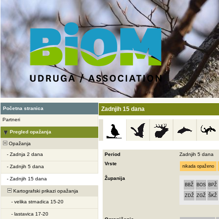
Početna stranica
Zadnjih 15 dana
Partneri
Pregled opažanja
Opažanja
-
Zadnja 2 dana
Period
Zadnjih 5 dana
Vrste
-
Zadnjih 5 dana
nikada opaženo
Županija
-
Zadnjih 15 dana
BBŽ
BOS
BPŽ
Kartografski prikazi opažanja
ZDŽ
ZGŽ
ŠKŽ
-
velika strnadica 15-20
-
lastavica 17-20