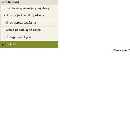
NaturaList
-
Instalacija i postavljanje aplikacije
-
Unos pojedinačnih opažanja
-
Unos popisa opažanja
-
Slanje podataka na server
-
Kartografski slojevi
Linkovi
Biolovision S