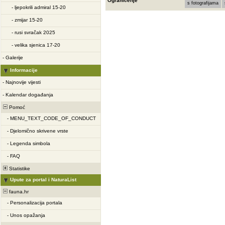
Ograničenje
s fotografijama
-
ljepokrili admiral 15-20
-
zmijar 15-20
-
rusi svračak 2025
-
velika sjenica 17-20
-
Galerije
Informacije
-
Najnovije vijesti
-
Kalendar događanja
Pomoć
-
MENU_TEXT_CODE_OF_CONDUCT
-
Djelomično skrivene vrste
-
Legenda simbola
-
FAQ
Statistike
Upute za portal i NaturaList
fauna.hr
-
Personalizacija portala
-
Unos opažanja