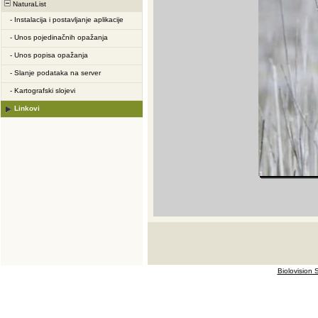
NaturaList
-
Instalacija i postavljanje aplikacije
-
Unos pojedinačnih opažanja
-
Unos popisa opažanja
-
Slanje podataka na server
-
Kartografski slojevi
Linkovi
Biolovision S