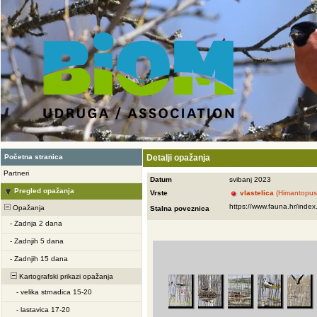
Početna stranica
Detalji opažanja
Partneri
Datum
svibanj 2023
Pregled opažanja
Vrste
vlastelica
(Himantopus
Opažanja
Stalna poveznica
-
Zadnja 2 dana
-
Zadnjih 5 dana
-
Zadnjih 15 dana
Kartografski prikazi opažanja
-
velika strnadica 15-20
-
lastavica 17-20