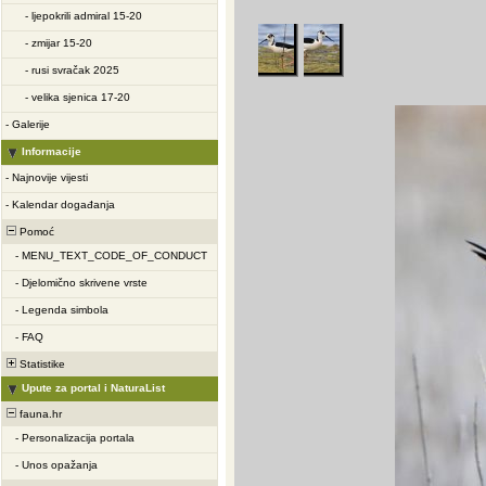
-
ljepokrili admiral 15-20
-
zmijar 15-20
-
rusi svračak 2025
-
velika sjenica 17-20
-
Galerije
Informacije
-
Najnovije vijesti
-
Kalendar događanja
Pomoć
-
MENU_TEXT_CODE_OF_CONDUCT
-
Djelomično skrivene vrste
-
Legenda simbola
-
FAQ
Statistike
Upute za portal i NaturaList
fauna.hr
-
Personalizacija portala
-
Unos opažanja