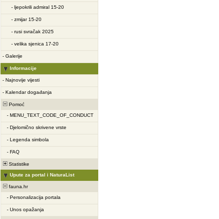
-
ljepokrili admiral 15-20
-
zmijar 15-20
-
rusi svračak 2025
-
velika sjenica 17-20
-
Galerije
Informacije
-
Najnovije vijesti
-
Kalendar događanja
Pomoć
-
MENU_TEXT_CODE_OF_CONDUCT
-
Djelomično skrivene vrste
-
Legenda simbola
-
FAQ
Statistike
Upute za portal i NaturaList
fauna.hr
-
Personalizacija portala
-
Unos opažanja