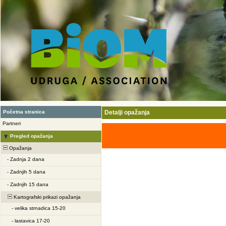
Početna stranica
Detalji opažanja
Partneri
Pregled opažanja
Opažanja
-
Zadnja 2 dana
-
Zadnjih 5 dana
-
Zadnjih 15 dana
Kartografski prikazi opažanja
-
velika strnadica 15-20
-
lastavica 17-20