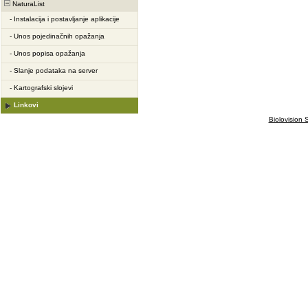
NaturaList
-
Instalacija i postavljanje aplikacije
-
Unos pojedinačnih opažanja
-
Unos popisa opažanja
-
Slanje podataka na server
-
Kartografski slojevi
Linkovi
Biolovision S