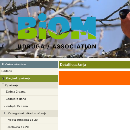
Početna stranica
Detalji opažanja
Partneri
Pregled opažanja
Opažanja
-
Zadnja 2 dana
-
Zadnjih 5 dana
-
Zadnjih 15 dana
Kartografski prikazi opažanja
-
velika strnadica 15-20
-
lastavica 17-20