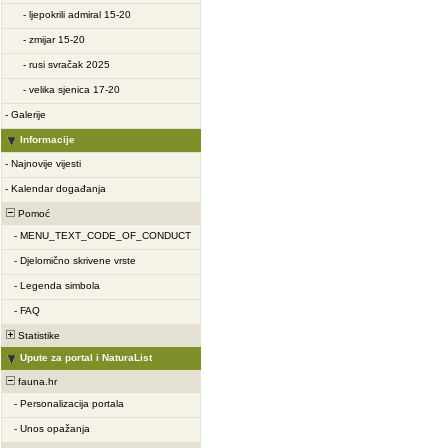
-
ljepokrili admiral 15-20
-
zmijar 15-20
-
rusi svračak 2025
-
velika sjenica 17-20
-
Galerije
Informacije
-
Najnovije vijesti
-
Kalendar događanja
Pomoć
-
MENU_TEXT_CODE_OF_CONDUCT
-
Djelomično skrivene vrste
-
Legenda simbola
-
FAQ
Statistike
Upute za portal i NaturaList
fauna.hr
-
Personalizacija portala
-
Unos opažanja