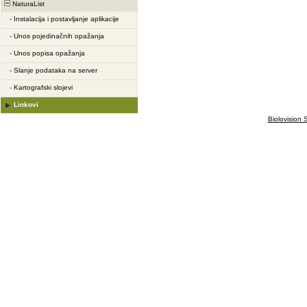
NaturaList
-
Instalacija i postavljanje aplikacije
-
Unos pojedinačnih opažanja
-
Unos popisa opažanja
-
Slanje podataka na server
-
Kartografski slojevi
Linkovi
Biolovision S