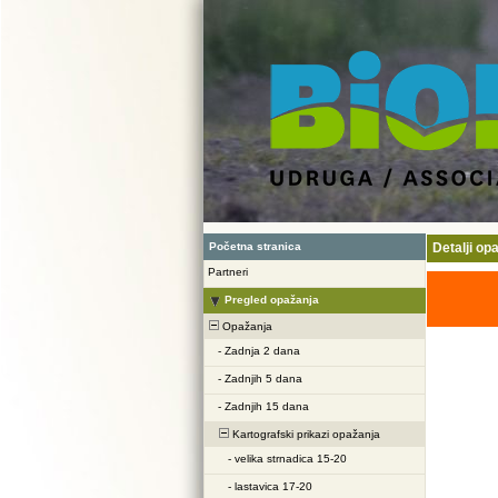
Početna stranica
Detalji op
Partneri
Pregled opažanja
Opažanja
-
Zadnja 2 dana
-
Zadnjih 5 dana
-
Zadnjih 15 dana
Kartografski prikazi opažanja
-
velika strnadica 15-20
-
lastavica 17-20