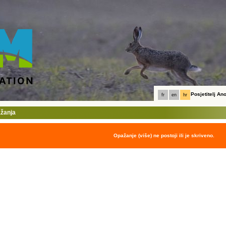
Posjetitelj A
fr
en
hr
ažanja
Opažanje (više) ne postoji ili je skriveno.