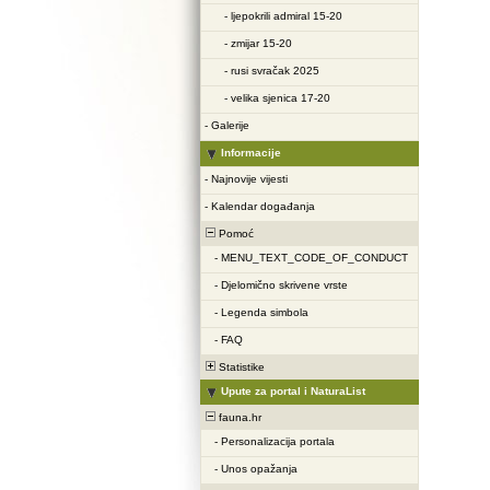
-
ljepokrili admiral 15-20
-
zmijar 15-20
-
rusi svračak 2025
-
velika sjenica 17-20
-
Galerije
Informacije
-
Najnovije vijesti
-
Kalendar događanja
Pomoć
-
MENU_TEXT_CODE_OF_CONDUCT
-
Djelomično skrivene vrste
-
Legenda simbola
-
FAQ
Statistike
Upute za portal i NaturaList
fauna.hr
-
Personalizacija portala
-
Unos opažanja