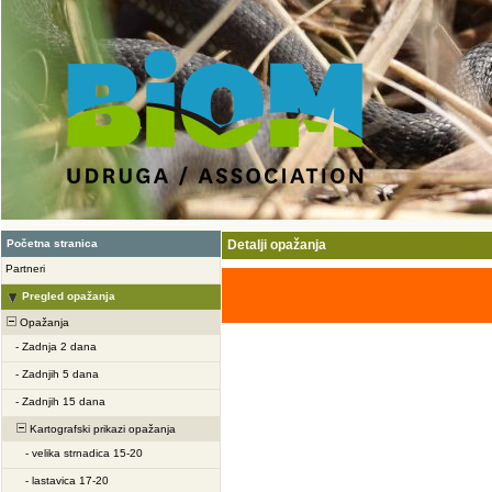
Početna stranica
Detalji opažanja
Partneri
Pregled opažanja
Opažanja
-
Zadnja 2 dana
-
Zadnjih 5 dana
-
Zadnjih 15 dana
Kartografski prikazi opažanja
-
velika strnadica 15-20
-
lastavica 17-20