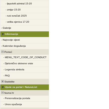
-
ljepokrili admiral 15-20
-
zmijar 15-20
-
rusi svračak 2025
-
velika sjenica 17-20
-
Galerije
Informacije
-
Najnovije vijesti
-
Kalendar događanja
Pomoć
-
MENU_TEXT_CODE_OF_CONDUCT
-
Djelomično skrivene vrste
-
Legenda simbola
-
FAQ
Statistike
Upute za portal i NaturaList
fauna.hr
-
Personalizacija portala
-
Unos opažanja