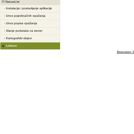
NaturaList
-
Instalacija i postavljanje aplikacije
-
Unos pojedinačnih opažanja
-
Unos popisa opažanja
-
Slanje podataka na server
-
Kartografski slojevi
Linkovi
Biolovision S