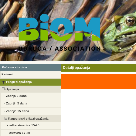
Početna stranica
Detalji opažanja
Partneri
Pregled opažanja
Opažanja
-
Zadnja 2 dana
-
Zadnjih 5 dana
-
Zadnjih 15 dana
Kartografski prikazi opažanja
-
velika strnadica 15-20
-
lastavica 17-20