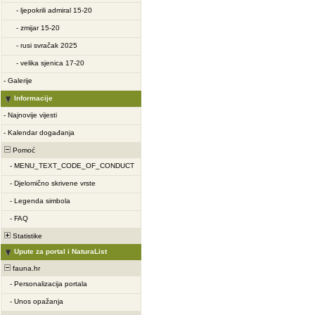
-
ljepokrili admiral 15-20
-
zmijar 15-20
-
rusi svračak 2025
-
velika sjenica 17-20
-
Galerije
Informacije
-
Najnovije vijesti
-
Kalendar događanja
Pomoć
-
MENU_TEXT_CODE_OF_CONDUCT
-
Djelomično skrivene vrste
-
Legenda simbola
-
FAQ
Statistike
Upute za portal i NaturaList
fauna.hr
-
Personalizacija portala
-
Unos opažanja