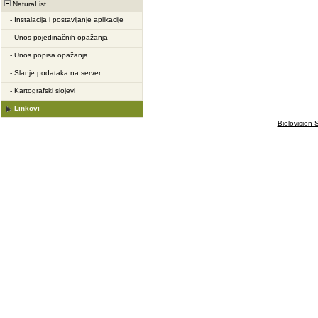
NaturaList
-
Instalacija i postavljanje aplikacije
-
Unos pojedinačnih opažanja
-
Unos popisa opažanja
-
Slanje podataka na server
-
Kartografski slojevi
Linkovi
Biolovision S