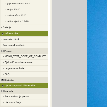
-
ljepokrili admiral 15-20
-
zmijar 15-20
-
rusi svračak 2025
-
velika sjenica 17-20
-
Galerije
Informacije
-
Najnovije vijesti
-
Kalendar događanja
Pomoć
-
MENU_TEXT_CODE_OF_CONDUCT
-
Djelomično skrivene vrste
-
Legenda simbola
-
FAQ
Statistike
Upute za portal i NaturaList
fauna.hr
-
Personalizacija portala
-
Unos opažanja