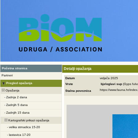
Početna stranica
Detalji opažanja
Partneri
Datum
veljača 2025
Pregled opažanja
Vrste
bjeloglavi sup
(Gyps fulv
Opažanja
Stalna poveznica
-
Zadnja 2 dana
-
Zadnjih 5 dana
-
Zadnjih 15 dana
Kartografski prikazi opažanja
-
velika strnadica 15-20
-
lastavica 17-20