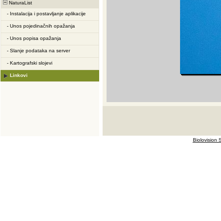
NaturaList
-
Instalacija i postavljanje aplikacije
-
Unos pojedinačnih opažanja
-
Unos popisa opažanja
-
Slanje podataka na server
-
Kartografski slojevi
Linkovi
Biolovision S