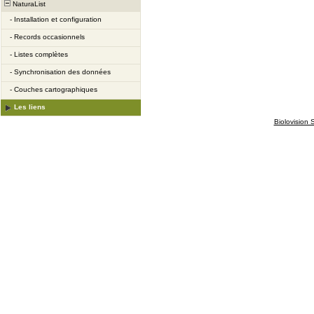
NaturaList
-
Installation et configuration
-
Records occasionnels
-
Listes complètes
-
Synchronisation des données
-
Couches cartographiques
Les liens
Biolovision S