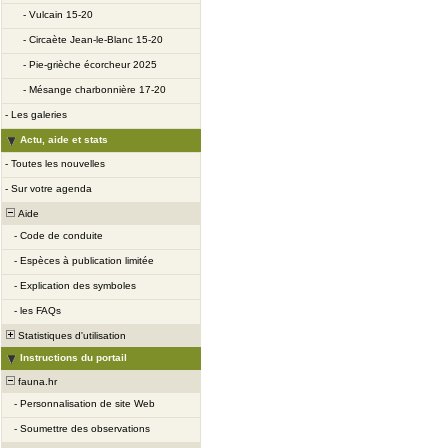
-
Vulcain 15-20
-
Circaète Jean-le-Blanc 15-20
-
Pie-grièche écorcheur 2025
-
Mésange charbonnière 17-20
-
Les galeries
Actu, aide et stats
-
Toutes les nouvelles
-
Sur votre agenda
Aide
-
Code de conduite
-
Espèces à publication limitée
-
Explication des symboles
-
les FAQs
Statistiques d'utilisation
Instructions du portail
fauna.hr
-
Personnalisation de site Web
-
Soumettre des observations