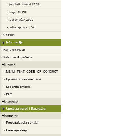
-
ljepokrili admiral 15-20
-
zmijar 15-20
-
rusi svračak 2025
-
velika sjenica 17-20
-
Galerije
Informacije
-
Najnovije vijesti
-
Kalendar događanja
Pomoć
-
MENU_TEXT_CODE_OF_CONDUCT
-
Djelomično skrivene vrste
-
Legenda simbola
-
FAQ
Statistike
Upute za portal i NaturaList
fauna.hr
-
Personalizacija portala
-
Unos opažanja