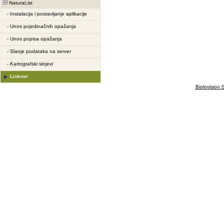
NaturaList
-
Instalacija i postavljanje aplikacije
-
Unos pojedinačnih opažanja
-
Unos popisa opažanja
-
Slanje podataka na server
-
Kartografski slojevi
Linkovi
Biolovision S