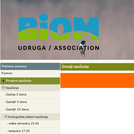
Početna stranica
Detalji opažanja
Partneri
Pregled opažanja
Opažanja
-
Zadnja 2 dana
-
Zadnjih 5 dana
-
Zadnjih 15 dana
Kartografski prikazi opažanja
-
velika strnadica 15-20
-
lastavica 17-20