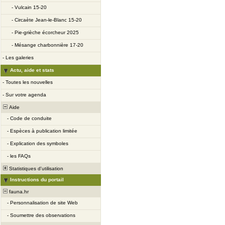
-
Vulcain 15-20
-
Circaète Jean-le-Blanc 15-20
-
Pie-grièche écorcheur 2025
-
Mésange charbonnière 17-20
-
Les galeries
Actu, aide et stats
-
Toutes les nouvelles
-
Sur votre agenda
Aide
-
Code de conduite
-
Espèces à publication limitée
-
Explication des symboles
-
les FAQs
Statistiques d'utilisation
Instructions du portail
fauna.hr
-
Personnalisation de site Web
-
Soumettre des observations