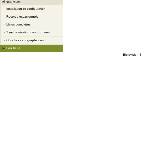
NaturaList
-
Installation et configuration
-
Records occasionnels
-
Listes complètes
-
Synchronisation des données
-
Couches cartographiques
Les liens
Biolovision S