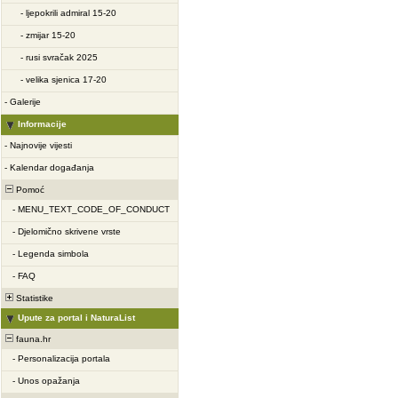
-
ljepokrili admiral 15-20
-
zmijar 15-20
-
rusi svračak 2025
-
velika sjenica 17-20
-
Galerije
Informacije
-
Najnovije vijesti
-
Kalendar događanja
Pomoć
-
MENU_TEXT_CODE_OF_CONDUCT
-
Djelomično skrivene vrste
-
Legenda simbola
-
FAQ
Statistike
Upute za portal i NaturaList
fauna.hr
-
Personalizacija portala
-
Unos opažanja