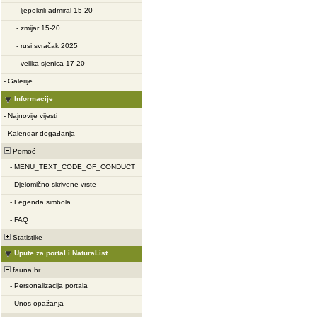
-
ljepokrili admiral 15-20
-
zmijar 15-20
-
rusi svračak 2025
-
velika sjenica 17-20
-
Galerije
Informacije
-
Najnovije vijesti
-
Kalendar događanja
Pomoć
-
MENU_TEXT_CODE_OF_CONDUCT
-
Djelomično skrivene vrste
-
Legenda simbola
-
FAQ
Statistike
Upute za portal i NaturaList
fauna.hr
-
Personalizacija portala
-
Unos opažanja