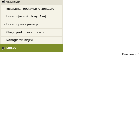
NaturaList
-
Instalacija i postavljanje aplikacije
-
Unos pojedinačnih opažanja
-
Unos popisa opažanja
-
Slanje podataka na server
-
Kartografski slojevi
Linkovi
Biolovision S