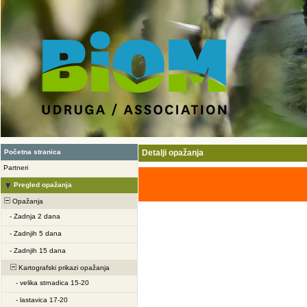
Početna stranica
Detalji opažanja
Partneri
Pregled opažanja
Opažanja
-
Zadnja 2 dana
-
Zadnjih 5 dana
-
Zadnjih 15 dana
Kartografski prikazi opažanja
-
velika strnadica 15-20
-
lastavica 17-20