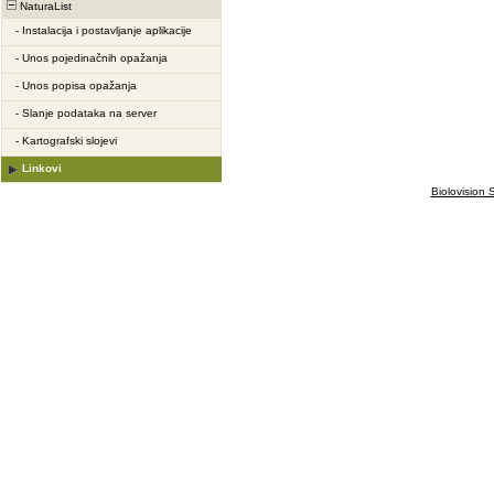
NaturaList
-
Instalacija i postavljanje aplikacije
-
Unos pojedinačnih opažanja
-
Unos popisa opažanja
-
Slanje podataka na server
-
Kartografski slojevi
Linkovi
Biolovision S