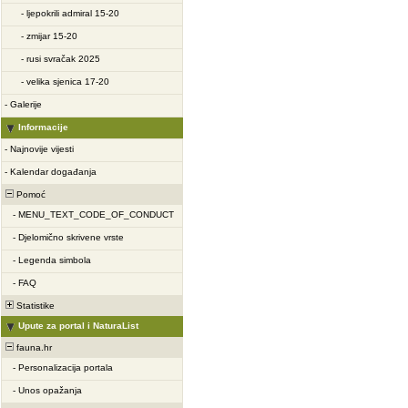
-
ljepokrili admiral 15-20
-
zmijar 15-20
-
rusi svračak 2025
-
velika sjenica 17-20
-
Galerije
Informacije
-
Najnovije vijesti
-
Kalendar događanja
Pomoć
-
MENU_TEXT_CODE_OF_CONDUCT
-
Djelomično skrivene vrste
-
Legenda simbola
-
FAQ
Statistike
Upute za portal i NaturaList
fauna.hr
-
Personalizacija portala
-
Unos opažanja