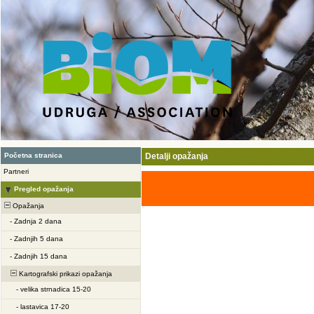
Početna stranica
Detalji opažanja
Partneri
Pregled opažanja
Opažanja
-
Zadnja 2 dana
-
Zadnjih 5 dana
-
Zadnjih 15 dana
Kartografski prikazi opažanja
-
velika strnadica 15-20
-
lastavica 17-20