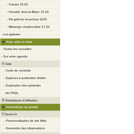
-
Vulcain 15-20
-
Circaète Jean-le-Blanc 15-20
-
Pie-grièche écorcheur 2025
-
Mésange charbonnière 17-20
-
Les galeries
Actu, aide et stats
-
Toutes les nouvelles
-
Sur votre agenda
Aide
-
Code de conduite
-
Espèces à publication limitée
-
Explication des symboles
-
les FAQs
Statistiques d'utilisation
Instructions du portail
fauna.hr
-
Personnalisation de site Web
-
Soumettre des observations