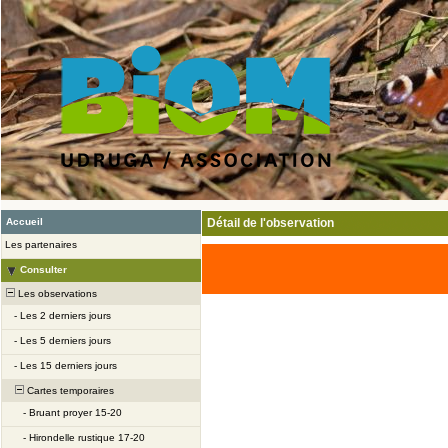
Accueil
Détail de l'observation
Les partenaires
Consulter
Les observations
-
Les 2 derniers jours
-
Les 5 derniers jours
-
Les 15 derniers jours
Cartes temporaires
-
Bruant proyer 15-20
-
Hirondelle rustique 17-20