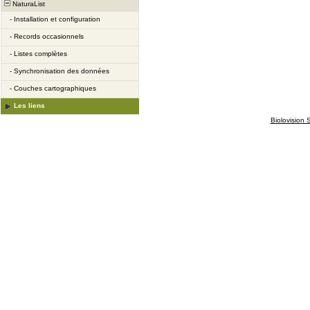
NaturaList
-
Installation et configuration
-
Records occasionnels
-
Listes complètes
-
Synchronisation des données
-
Couches cartographiques
Les liens
Biolovision S