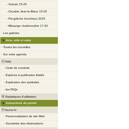
-
Vulcain 15-20
-
Circaète Jean-le-Blanc 15-20
-
Pie-grièche écorcheur 2025
-
Mésange charbonnière 17-20
-
Les galeries
Actu, aide et stats
-
Toutes les nouvelles
-
Sur votre agenda
Aide
-
Code de conduite
-
Espèces à publication limitée
-
Explication des symboles
-
les FAQs
Statistiques d'utilisation
Instructions du portail
fauna.hr
-
Personnalisation de site Web
-
Soumettre des observations