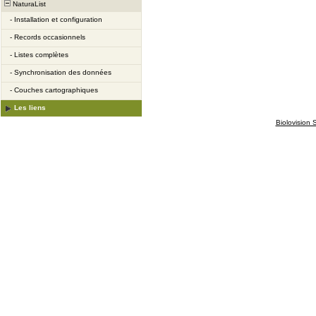
NaturaList
-
Installation et configuration
-
Records occasionnels
-
Listes complètes
-
Synchronisation des données
-
Couches cartographiques
Les liens
Biolovision S