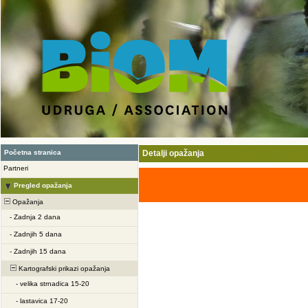
Početna stranica
Detalji opažanja
Partneri
Pregled opažanja
Opažanja
-
Zadnja 2 dana
-
Zadnjih 5 dana
-
Zadnjih 15 dana
Kartografski prikazi opažanja
-
velika strnadica 15-20
-
lastavica 17-20