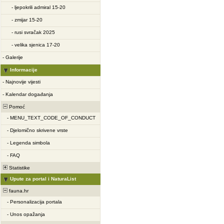
-
ljepokrili admiral 15-20
-
zmijar 15-20
-
rusi svračak 2025
-
velika sjenica 17-20
-
Galerije
Informacije
-
Najnovije vijesti
-
Kalendar događanja
Pomoć
-
MENU_TEXT_CODE_OF_CONDUCT
-
Djelomično skrivene vrste
-
Legenda simbola
-
FAQ
Statistike
Upute za portal i NaturaList
fauna.hr
-
Personalizacija portala
-
Unos opažanja