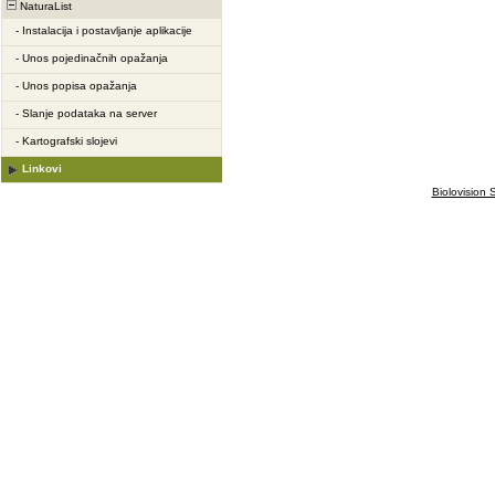
NaturaList
-
Instalacija i postavljanje aplikacije
-
Unos pojedinačnih opažanja
-
Unos popisa opažanja
-
Slanje podataka na server
-
Kartografski slojevi
Linkovi
Biolovision S