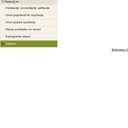
NaturaList
-
Instalacija i postavljanje aplikacije
-
Unos pojedinačnih opažanja
-
Unos popisa opažanja
-
Slanje podataka na server
-
Kartografski slojevi
Linkovi
Biolovision S