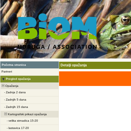
Početna stranica
Detalji opažanja
Partneri
Pregled opažanja
Opažanja
-
Zadnja 2 dana
-
Zadnjih 5 dana
-
Zadnjih 15 dana
Kartografski prikazi opažanja
-
velika strnadica 15-20
-
lastavica 17-20