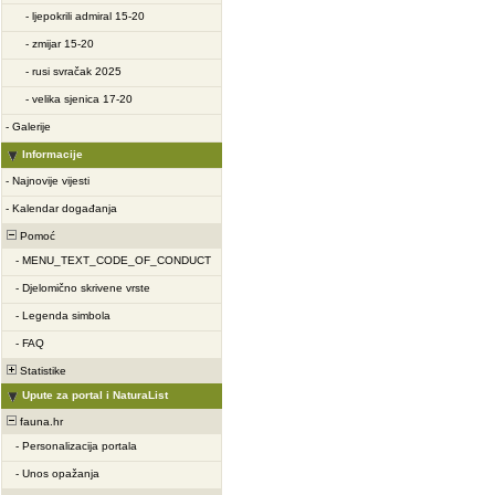
-
ljepokrili admiral 15-20
-
zmijar 15-20
-
rusi svračak 2025
-
velika sjenica 17-20
-
Galerije
Informacije
-
Najnovije vijesti
-
Kalendar događanja
Pomoć
-
MENU_TEXT_CODE_OF_CONDUCT
-
Djelomično skrivene vrste
-
Legenda simbola
-
FAQ
Statistike
Upute za portal i NaturaList
fauna.hr
-
Personalizacija portala
-
Unos opažanja