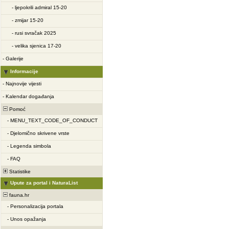
-
ljepokrili admiral 15-20
-
zmijar 15-20
-
rusi svračak 2025
-
velika sjenica 17-20
-
Galerije
Informacije
-
Najnovije vijesti
-
Kalendar događanja
Pomoć
-
MENU_TEXT_CODE_OF_CONDUCT
-
Djelomično skrivene vrste
-
Legenda simbola
-
FAQ
Statistike
Upute za portal i NaturaList
fauna.hr
-
Personalizacija portala
-
Unos opažanja