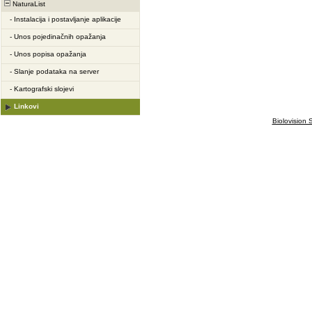
NaturaList
-
Instalacija i postavljanje aplikacije
-
Unos pojedinačnih opažanja
-
Unos popisa opažanja
-
Slanje podataka na server
-
Kartografski slojevi
Linkovi
Biolovision S