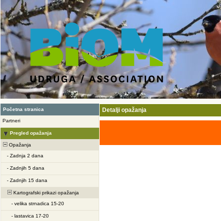
Početna stranica
Detalji opažanja
Partneri
Pregled opažanja
Opažanja
-
Zadnja 2 dana
-
Zadnjih 5 dana
-
Zadnjih 15 dana
Kartografski prikazi opažanja
-
velika strnadica 15-20
-
lastavica 17-20