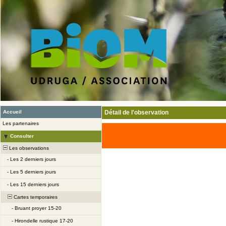
Accueil
Détail de l'observation
Les partenaires
Consulter
Les observations
-
Les 2 derniers jours
-
Les 5 derniers jours
-
Les 15 derniers jours
Cartes temporaires
-
Bruant proyer 15-20
-
Hirondelle rustique 17-20