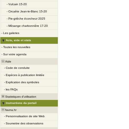
-
Vulcain 15-20
-
Circaète Jean-le-Blanc 15-20
-
Pie-grièche écorcheur 2025
-
Mésange charbonnière 17-20
-
Les galeries
Actu, aide et stats
-
Toutes les nouvelles
-
Sur votre agenda
Aide
-
Code de conduite
-
Espèces à publication limitée
-
Explication des symboles
-
les FAQs
Statistiques d'utilisation
Instructions du portail
fauna.hr
-
Personnalisation de site Web
-
Soumettre des observations