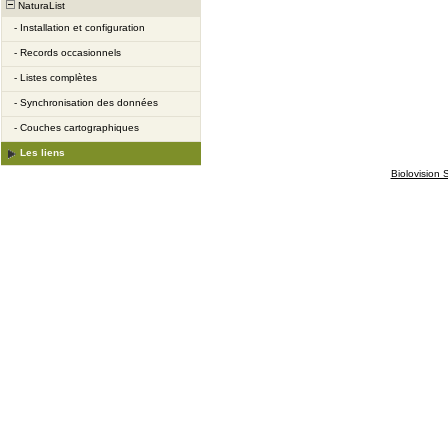
NaturaList
-
Installation et configuration
-
Records occasionnels
-
Listes complètes
-
Synchronisation des données
-
Couches cartographiques
Les liens
Biolovision S