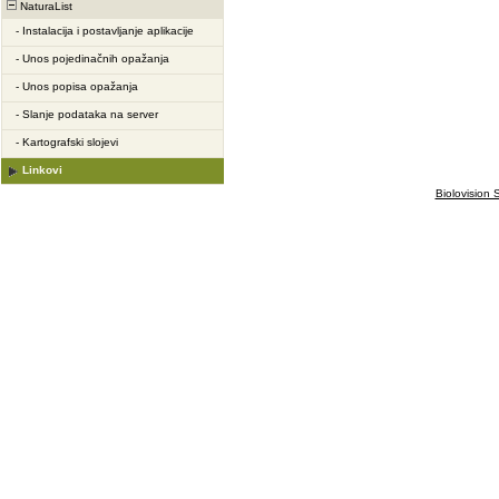
NaturaList
-
Instalacija i postavljanje aplikacije
-
Unos pojedinačnih opažanja
-
Unos popisa opažanja
-
Slanje podataka na server
-
Kartografski slojevi
Linkovi
Biolovision S