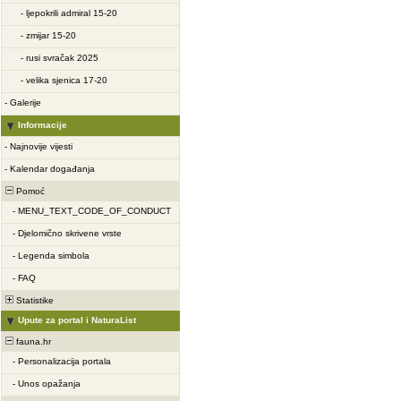
-
ljepokrili admiral 15-20
-
zmijar 15-20
-
rusi svračak 2025
-
velika sjenica 17-20
-
Galerije
Informacije
-
Najnovije vijesti
-
Kalendar događanja
Pomoć
-
MENU_TEXT_CODE_OF_CONDUCT
-
Djelomično skrivene vrste
-
Legenda simbola
-
FAQ
Statistike
Upute za portal i NaturaList
fauna.hr
-
Personalizacija portala
-
Unos opažanja