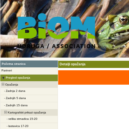
Početna stranica
Detalji opažanja
Partneri
Pregled opažanja
Opažanja
-
Zadnja 2 dana
-
Zadnjih 5 dana
-
Zadnjih 15 dana
Kartografski prikazi opažanja
-
velika strnadica 15-20
-
lastavica 17-20