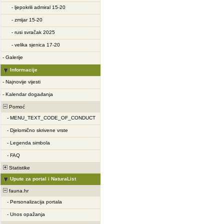
-
ljepokrili admiral 15-20
-
zmijar 15-20
-
rusi svračak 2025
-
velika sjenica 17-20
-
Galerije
Informacije
-
Najnovije vijesti
-
Kalendar događanja
Pomoć
-
MENU_TEXT_CODE_OF_CONDUCT
-
Djelomično skrivene vrste
-
Legenda simbola
-
FAQ
Statistike
Upute za portal i NaturaList
fauna.hr
-
Personalizacija portala
-
Unos opažanja