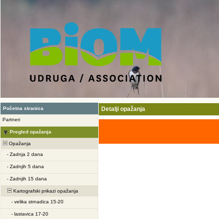
Početna stranica
Detalji opažanja
Partneri
Pregled opažanja
Opažanja
-
Zadnja 2 dana
-
Zadnjih 5 dana
-
Zadnjih 15 dana
Kartografski prikazi opažanja
-
velika strnadica 15-20
-
lastavica 17-20