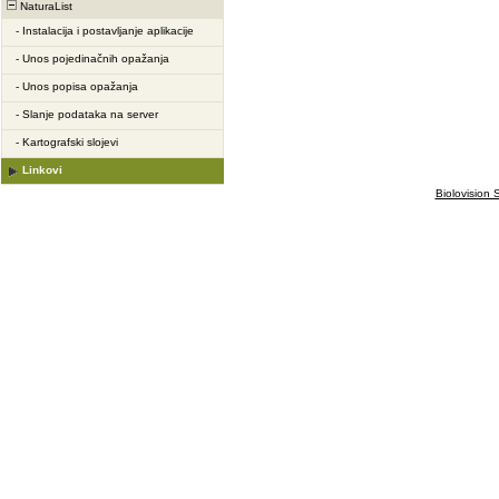
NaturaList
-
Instalacija i postavljanje aplikacije
-
Unos pojedinačnih opažanja
-
Unos popisa opažanja
-
Slanje podataka na server
-
Kartografski slojevi
Linkovi
Biolovision S