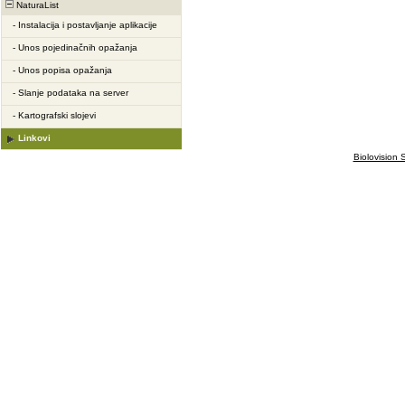
NaturaList
-
Instalacija i postavljanje aplikacije
-
Unos pojedinačnih opažanja
-
Unos popisa opažanja
-
Slanje podataka na server
-
Kartografski slojevi
Linkovi
Biolovision S