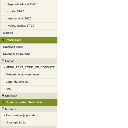
-
ljepokrili admiral 15-20
-
zmijar 15-20
-
rusi svračak 2025
-
velika sjenica 17-20
-
Galerije
Informacije
-
Najnovije vijesti
-
Kalendar događanja
Pomoć
-
MENU_TEXT_CODE_OF_CONDUCT
-
Djelomično skrivene vrste
-
Legenda simbola
-
FAQ
Statistike
Upute za portal i NaturaList
fauna.hr
-
Personalizacija portala
-
Unos opažanja