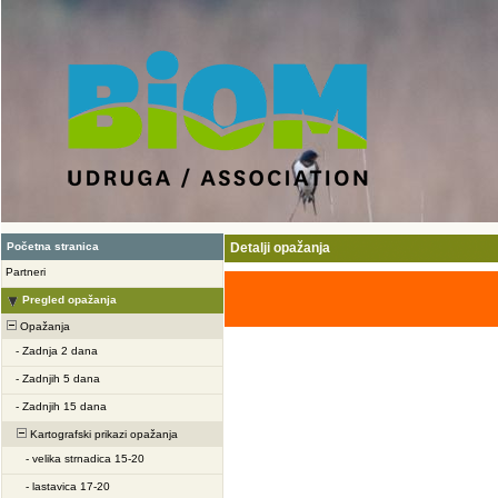
Početna stranica
Detalji opažanja
Partneri
Pregled opažanja
Opažanja
-
Zadnja 2 dana
-
Zadnjih 5 dana
-
Zadnjih 15 dana
Kartografski prikazi opažanja
-
velika strnadica 15-20
-
lastavica 17-20