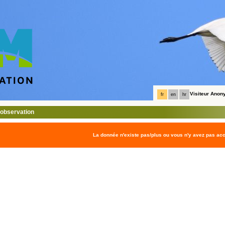
Visiteur Ano
fr
en
hr
l'observation
La donnée n'existe pas/plus ou vous n'y avez pas ac