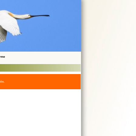
nyme
cès.