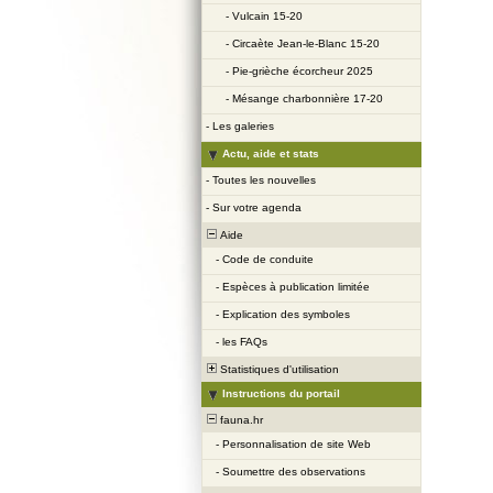
-
Vulcain 15-20
-
Circaète Jean-le-Blanc 15-20
-
Pie-grièche écorcheur 2025
-
Mésange charbonnière 17-20
-
Les galeries
Actu, aide et stats
-
Toutes les nouvelles
-
Sur votre agenda
Aide
-
Code de conduite
-
Espèces à publication limitée
-
Explication des symboles
-
les FAQs
Statistiques d'utilisation
Instructions du portail
fauna.hr
-
Personnalisation de site Web
-
Soumettre des observations