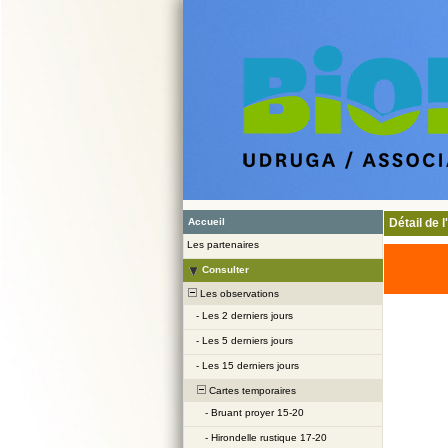
Accueil
Détail de 
Les partenaires
Consulter
Les observations
-
Les 2 derniers jours
-
Les 5 derniers jours
-
Les 15 derniers jours
Cartes temporaires
-
Bruant proyer 15-20
-
Hirondelle rustique 17-20