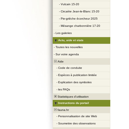
-
Vulcain 15-20
-
Circaète Jean-le-Blanc 15-20
-
Pie-grièche écorcheur 2025
-
Mésange charbonnière 17-20
-
Les galeries
Actu, aide et stats
-
Toutes les nouvelles
-
Sur votre agenda
Aide
-
Code de conduite
-
Espèces à publication limitée
-
Explication des symboles
-
les FAQs
Statistiques d'utilisation
Instructions du portail
fauna.hr
-
Personnalisation de site Web
-
Soumettre des observations