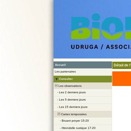
Accueil
Détail de 
Les partenaires
Consulter
Les observations
-
Les 2 derniers jours
-
Les 5 derniers jours
-
Les 15 derniers jours
Cartes temporaires
-
Bruant proyer 15-20
-
Hirondelle rustique 17-20