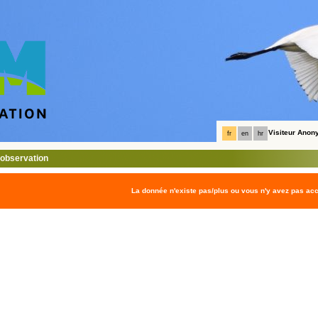
Visiteur Ano
fr
en
hr
l'observation
La donnée n'existe pas/plus ou vous n'y avez pas ac