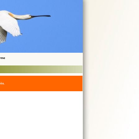
nyme
cès.