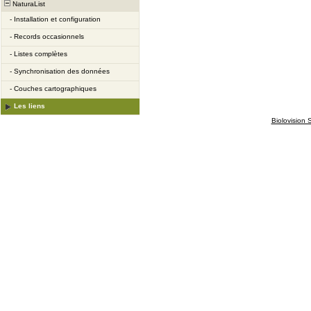
NaturaList
-
Installation et configuration
-
Records occasionnels
-
Listes complètes
-
Synchronisation des données
-
Couches cartographiques
Les liens
Biolovision S