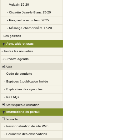
-
Vulcain 15-20
-
Circaète Jean-le-Blanc 15-20
-
Pie-grièche écorcheur 2025
-
Mésange charbonnière 17-20
-
Les galeries
Actu, aide et stats
-
Toutes les nouvelles
-
Sur votre agenda
Aide
-
Code de conduite
-
Espèces à publication limitée
-
Explication des symboles
-
les FAQs
Statistiques d'utilisation
Instructions du portail
fauna.hr
-
Personnalisation de site Web
-
Soumettre des observations