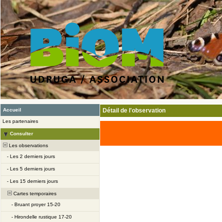
Accueil
Détail de l'observation
Les partenaires
Consulter
Les observations
-
Les 2 derniers jours
-
Les 5 derniers jours
-
Les 15 derniers jours
Cartes temporaires
-
Bruant proyer 15-20
-
Hirondelle rustique 17-20