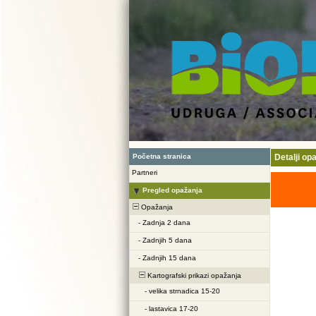
Početna stranica
Detalji op
Partneri
Pregled opažanja
Opažanja
-
Zadnja 2 dana
-
Zadnjih 5 dana
-
Zadnjih 15 dana
Kartografski prikazi opažanja
-
velika strnadica 15-20
-
lastavica 17-20