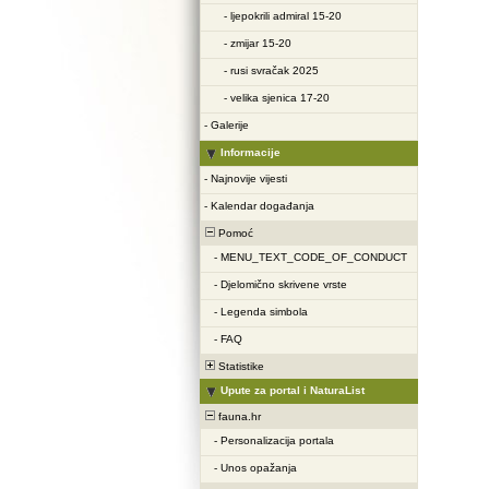
-
ljepokrili admiral 15-20
-
zmijar 15-20
-
rusi svračak 2025
-
velika sjenica 17-20
-
Galerije
Informacije
-
Najnovije vijesti
-
Kalendar događanja
Pomoć
-
MENU_TEXT_CODE_OF_CONDUCT
-
Djelomično skrivene vrste
-
Legenda simbola
-
FAQ
Statistike
Upute za portal i NaturaList
fauna.hr
-
Personalizacija portala
-
Unos opažanja