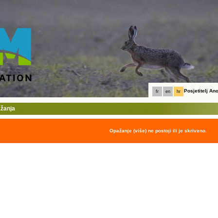
Posjetitelj A
fr
en
hr
ažanja
Opažanje (više) ne postoji ili je skriveno.