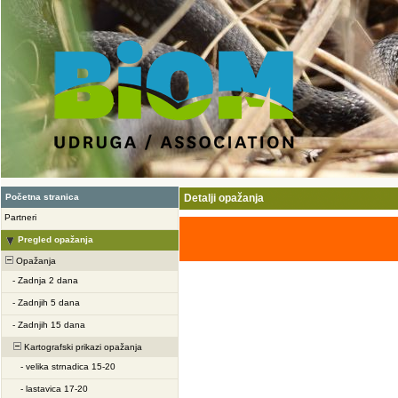
Početna stranica
Detalji opažanja
Partneri
Pregled opažanja
Opažanja
-
Zadnja 2 dana
-
Zadnjih 5 dana
-
Zadnjih 15 dana
Kartografski prikazi opažanja
-
velika strnadica 15-20
-
lastavica 17-20