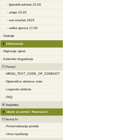
-
ljepokrili admiral 15-20
-
zmijar 15-20
-
rusi svračak 2025
-
velika sjenica 17-20
-
Galerije
Informacije
-
Najnovije vijesti
-
Kalendar događanja
Pomoć
-
MENU_TEXT_CODE_OF_CONDUCT
-
Djelomično skrivene vrste
-
Legenda simbola
-
FAQ
Statistike
Upute za portal i NaturaList
fauna.hr
-
Personalizacija portala
-
Unos opažanja