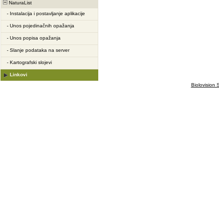
NaturaList
-
Instalacija i postavljanje aplikacije
-
Unos pojedinačnih opažanja
-
Unos popisa opažanja
-
Slanje podataka na server
-
Kartografski slojevi
Linkovi
Biolovision S