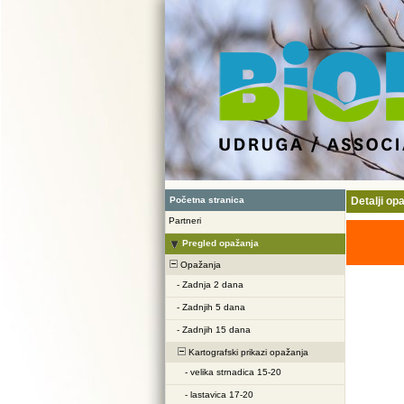
Početna stranica
Detalji op
Partneri
Pregled opažanja
Opažanja
-
Zadnja 2 dana
-
Zadnjih 5 dana
-
Zadnjih 15 dana
Kartografski prikazi opažanja
-
velika strnadica 15-20
-
lastavica 17-20