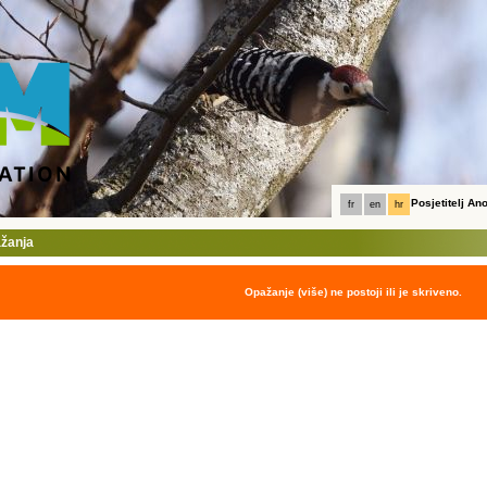
Posjetitelj A
fr
en
hr
ažanja
Opažanje (više) ne postoji ili je skriveno.