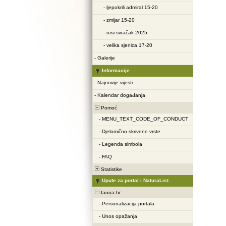
-
ljepokrili admiral 15-20
-
zmijar 15-20
-
rusi svračak 2025
-
velika sjenica 17-20
-
Galerije
Informacije
-
Najnovije vijesti
-
Kalendar događanja
Pomoć
-
MENU_TEXT_CODE_OF_CONDUCT
-
Djelomično skrivene vrste
-
Legenda simbola
-
FAQ
Statistike
Upute za portal i NaturaList
fauna.hr
-
Personalizacija portala
-
Unos opažanja