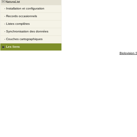
NaturaList
-
Installation et configuration
-
Records occasionnels
-
Listes complètes
-
Synchronisation des données
-
Couches cartographiques
Les liens
Biolovision S