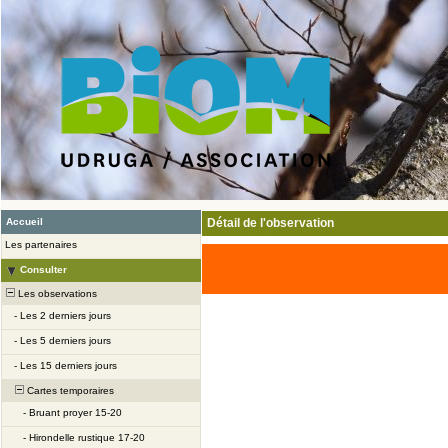
Accueil
Détail de l'observation
Les partenaires
Consulter
Les observations
-
Les 2 derniers jours
-
Les 5 derniers jours
-
Les 15 derniers jours
Cartes temporaires
-
Bruant proyer 15-20
-
Hirondelle rustique 17-20