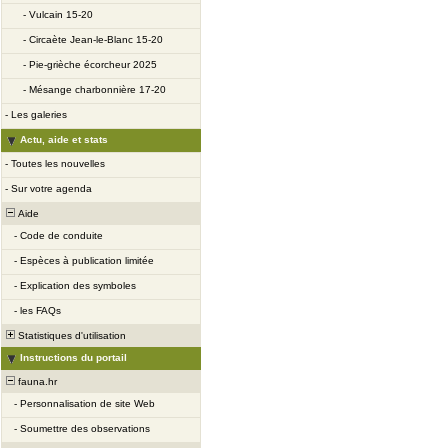
-
Vulcain 15-20
-
Circaète Jean-le-Blanc 15-20
-
Pie-grièche écorcheur 2025
-
Mésange charbonnière 17-20
-
Les galeries
Actu, aide et stats
-
Toutes les nouvelles
-
Sur votre agenda
Aide
-
Code de conduite
-
Espèces à publication limitée
-
Explication des symboles
-
les FAQs
Statistiques d'utilisation
Instructions du portail
fauna.hr
-
Personnalisation de site Web
-
Soumettre des observations