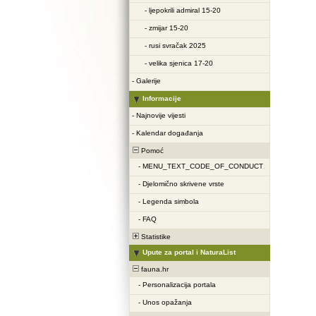
-
ljepokrili admiral 15-20
-
zmijar 15-20
-
rusi svračak 2025
-
velika sjenica 17-20
-
Galerije
Informacije
-
Najnovije vijesti
-
Kalendar događanja
Pomoć
-
MENU_TEXT_CODE_OF_CONDUCT
-
Djelomično skrivene vrste
-
Legenda simbola
-
FAQ
Statistike
Upute za portal i NaturaList
fauna.hr
-
Personalizacija portala
-
Unos opažanja