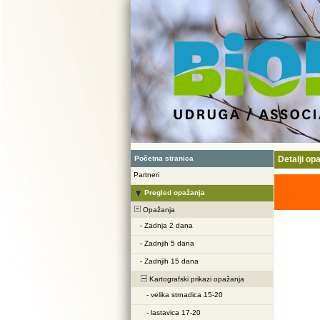
Početna stranica
Detalji op
Partneri
Pregled opažanja
Opažanja
-
Zadnja 2 dana
-
Zadnjih 5 dana
-
Zadnjih 15 dana
Kartografski prikazi opažanja
-
velika strnadica 15-20
-
lastavica 17-20