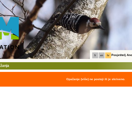
Posjetitelj A
fr
en
hr
ažanja
Opažanje (više) ne postoji ili je skriveno.