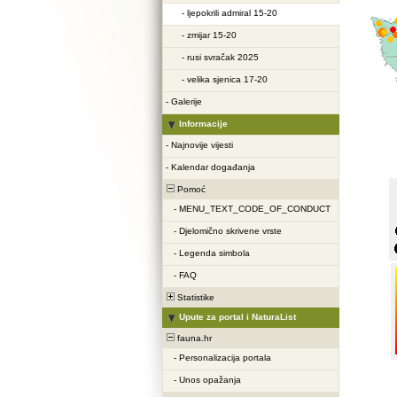
-
ljepokrili admiral 15-20
-
zmijar 15-20
-
rusi svračak 2025
-
velika sjenica 17-20
-
Galerije
Informacije
-
Najnovije vijesti
-
Kalendar događanja
Pomoć
-
MENU_TEXT_CODE_OF_CONDUCT
-
Djelomično skrivene vrste
-
Legenda simbola
-
FAQ
Statistike
Upute za portal i NaturaList
fauna.hr
-
Personalizacija portala
-
Unos opažanja