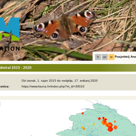
Posjetitelj A
fr
en
hr
 admiral 2015 - 2020
Od utorak, 1. rujan 2015 do nedjelja, 17. svibanj 2020
eznica
: