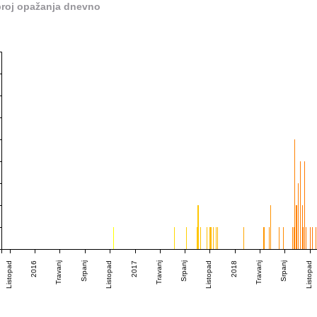
roj opažanja dnevno
Listopad
2016
Travanj
Srpanj
Listopad
2017
Travanj
Srpanj
Listopad
2018
Travanj
Srpanj
Listopad