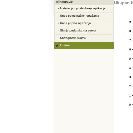
NaturaList
Ukupan b
-
Instalacija i postavljanje aplikacije
-
Unos pojedinačnih opažanja
9
-
Unos popisa opažanja
-
Slanje podataka na server
8
-
Kartografski slojevi
7
Linkovi
6
5
4
3
2
1
0