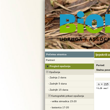
Početna stranica
ljepokrili
Partneri
Period
:
Pregled opažanja
Stalna pov
Opažanja
-
Zadnja 2 dana
-
Zadnjih 5 dana
-
Zadnjih 15 dana
Kartografski prikazi opažanja
-
velika strnadica 15-20
-
lastavica 17-20