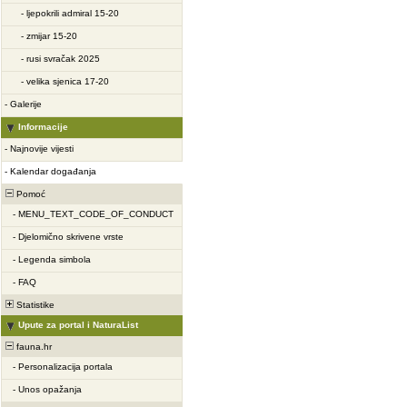
-
ljepokrili admiral 15-20
-
zmijar 15-20
-
rusi svračak 2025
-
velika sjenica 17-20
-
Galerije
Informacije
-
Najnovije vijesti
-
Kalendar događanja
Pomoć
-
MENU_TEXT_CODE_OF_CONDUCT
-
Djelomično skrivene vrste
-
Legenda simbola
-
FAQ
Statistike
Upute za portal i NaturaList
fauna.hr
-
Personalizacija portala
-
Unos opažanja