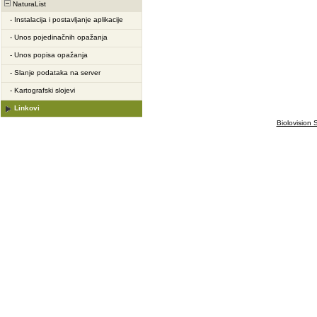
NaturaList
-
Instalacija i postavljanje aplikacije
-
Unos pojedinačnih opažanja
-
Unos popisa opažanja
-
Slanje podataka na server
-
Kartografski slojevi
Linkovi
Biolovision S