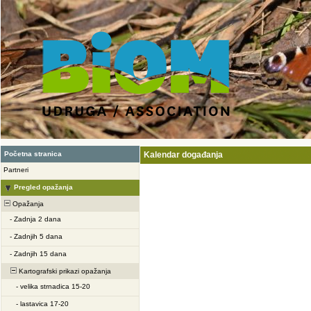
Početna stranica
Kalendar događanja
Partneri
Pregled opažanja
Opažanja
-
Zadnja 2 dana
-
Zadnjih 5 dana
-
Zadnjih 15 dana
Kartografski prikazi opažanja
-
velika strnadica 15-20
-
lastavica 17-20