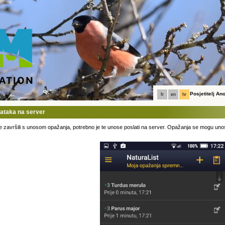
Posjetitelj A
fr
en
hr
dataka na server
 završili s unosom opažanja, potrebno je te unose poslati na server. Opažanja se mogu unosi