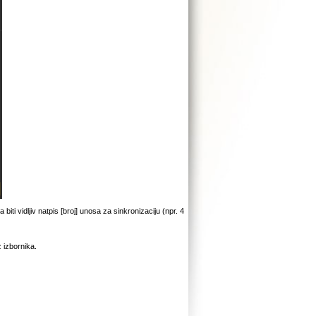
ti vidljiv natpis [broj] unosa za sinkronizaciju (npr. 4
 izbornika.