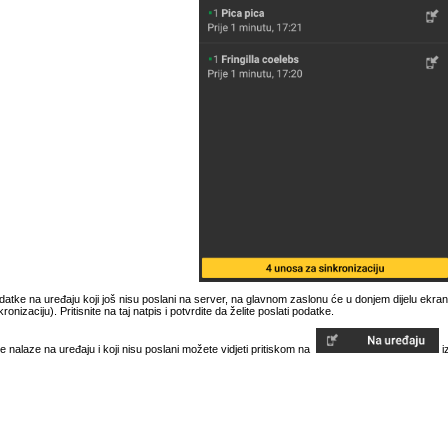
atke na uređaju koji još nisu poslani na server, na glavnom zaslonu će u donjem dijelu ekrana bi
onizaciju). Pritisnite na taj natpis i potvrdite da želite poslati podatke.
 nalaze na uređaju i koji nisu poslani možete vidjeti pritiskom na
iz