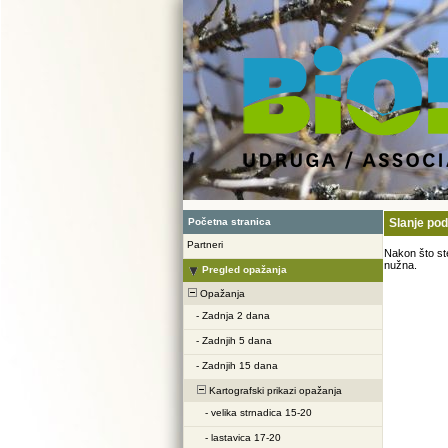
Početna stranica
Slanje po
Partneri
Nakon što ste
nužna.
Pregled opažanja
Opažanja
-
Zadnja 2 dana
-
Zadnjih 5 dana
-
Zadnjih 15 dana
Kartografski prikazi opažanja
-
velika strnadica 15-20
-
lastavica 17-20