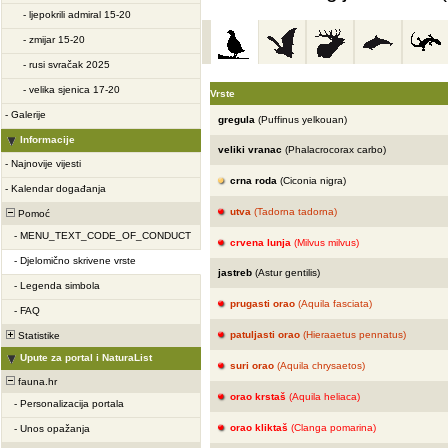
-
ljepokrili admiral 15-20
-
zmijar 15-20
-
rusi svračak 2025
-
velika sjenica 17-20
Vrste
-
Galerije
gregula
(Puffinus yelkouan)
Informacije
veliki vranac
(Phalacrocorax carbo)
-
Najnovije vijesti
crna roda
(Ciconia nigra)
-
Kalendar događanja
utva
(Tadorna tadorna)
Pomoć
-
MENU_TEXT_CODE_OF_CONDUCT
crvena lunja
(Milvus milvus)
-
Djelomično skrivene vrste
jastreb
(Astur gentilis)
-
Legenda simbola
prugasti orao
(Aquila fasciata)
-
FAQ
patuljasti orao
(Hieraaetus pennatus)
Statistike
Upute za portal i NaturaList
suri orao
(Aquila chrysaetos)
fauna.hr
orao krstaš
(Aquila heliaca)
-
Personalizacija portala
orao kliktaš
(Clanga pomarina)
-
Unos opažanja