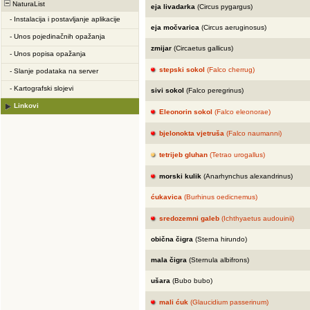
NaturaList
eja livadarka
(Circus pygargus)
-
Instalacija i postavljanje aplikacije
eja močvarica
(Circus aeruginosus)
-
Unos pojedinačnih opažanja
zmijar
(Circaetus gallicus)
-
Unos popisa opažanja
stepski sokol
(Falco cherrug)
-
Slanje podataka na server
-
Kartografski slojevi
sivi sokol
(Falco peregrinus)
Linkovi
Eleonorin sokol
(Falco eleonorae)
bjelonokta vjetruša
(Falco naumanni)
tetrijeb gluhan
(Tetrao urogallus)
morski kulik
(Anarhynchus alexandrinus)
ćukavica
(Burhinus oedicnemus)
sredozemni galeb
(Ichthyaetus audouinii)
obična čigra
(Sterna hirundo)
mala čigra
(Sternula albifrons)
ušara
(Bubo bubo)
mali ćuk
(Glaucidium passerinum)