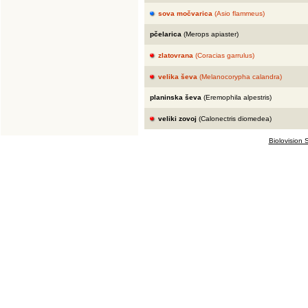
sova močvarica
(Asio flammeus)
pčelarica
(Merops apiaster)
zlatovrana
(Coracias garrulus)
velika ševa
(Melanocorypha calandra)
planinska ševa
(Eremophila alpestris)
veliki zovoj
(Calonectris diomedea)
Biolovision S