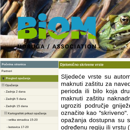
Početna stranica
Djelomično skrivene vrste
Partneri
Sljedeće vrste su auto
Pregled opažanja
maknuti zaštitu za nave
Opažanja
perioda ili bilo koja d
-
Zadnja 2 dana
maknuti zaštitu naknad
-
Zadnjih 5 dana
ugroziti područje gnij
-
Zadnjih 15 dana
označite kao "skriveno"
Kartografski prikazi opažanja
opažanja dostupna su s
-
velika strnadica 15-20
određenu regiju ili vrstu 
-
lastavica 17-20