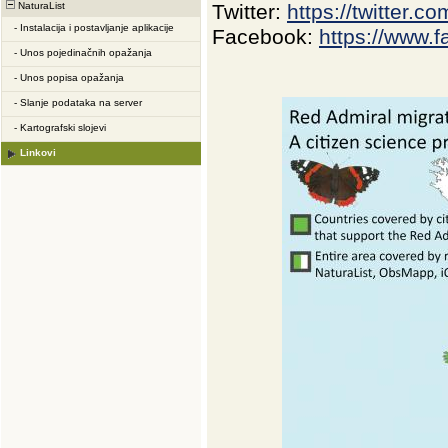
NaturaList
Twitter:
https://twitter.c
-
Instalacija i postavljanje aplikacije
Facebook:
https://www.
-
Unos pojedinačnih opažanja
-
Unos popisa opažanja
-
Slanje podataka na server
-
Kartografski slojevi
Linkovi