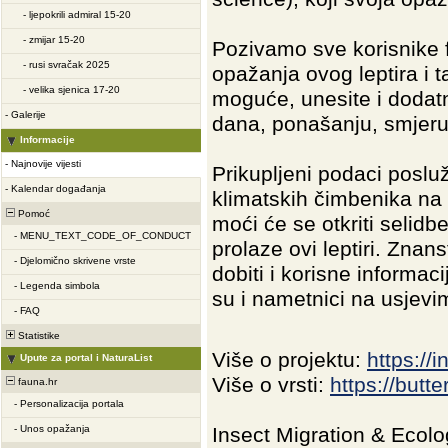
-
ljepokrili admiral 15-20
-
zmijar 15-20
Pozivamo sve korisnike f
-
rusi svračak 2025
opažanja ovog leptira i 
-
velika sjenica 17-20
moguće, unesite i dodatn
-
Galerije
dana, ponašanju, smjeru 
Informacije
-
Najnovije vijesti
Prikupljeni podaci posluž
-
Kalendar događanja
klimatskih čimbenika na g
Pomoć
moći će se otkriti selid
-
MENU_TEXT_CODE_OF_CONDUCT
prolaze ovi leptiri. Zna
-
Djelomično skrivene vrste
dobiti i korisne informa
-
Legenda simbola
su i nametnici na usjev
-
FAQ
Statistike
Više o projektu:
https://
Upute za portal i NaturaList
Više o vrsti:
https://butt
fauna.hr
-
Personalizacija portala
-
Unos opažanja
Insect Migration & Ecolo