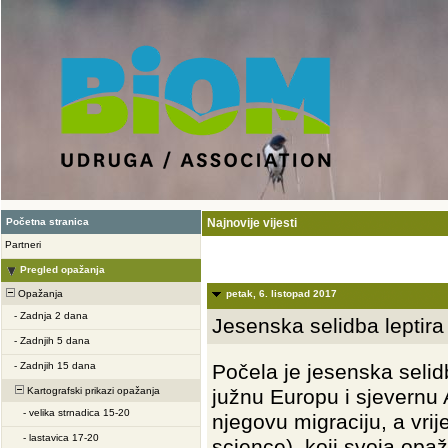
Početna stranica
Najnovije vijesti
Partneri
Pregled opažanja
Opažanja
petak, 6. listopad 2017
-
Zadnja 2 dana
Jesenska selidba leptira
-
Zadnjih 5 dana
-
Zadnjih 15 dana
Počela je jesenska selidb
Kartografski prikazi opažanja
južnu Europu i sjevernu 
-
velika strnadica 15-20
njegovu migraciju, a vri
-
lastavica 17-20
science), koji svoja opa