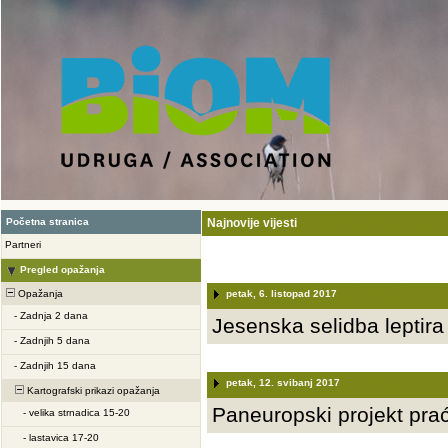
Početna stranica
Najnovije vijesti
Partneri
Pregled opažanja
Opažanja
petak, 6. listopad 2017
-
Zadnja 2 dana
Jesenska selidba leptira
-
Zadnjih 5 dana
-
Zadnjih 15 dana
petak, 12. svibanj 2017
Kartografski prikazi opažanja
Paneuropski projekt praće
-
velika strnadica 15-20
-
lastavica 17-20