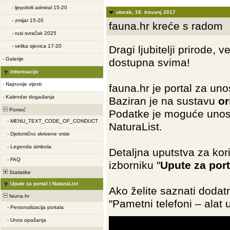
-
ljepokrili admiral 15-20
utorak, 18. travanj 2017
-
zmijar 15-20
fauna.hr kreće s radom
-
rusi svračak 2025
-
velika sjenica 17-20
Dragi ljubitelji prirode, 
-
Galerije
dostupna svima!
Informacije
-
Najnovije vijesti
fauna.hr je portal za un
-
Kalendar događanja
Baziran je na sustavu
or
Pomoć
Podatke je moguće unosi
-
MENU_TEXT_CODE_OF_CONDUCT
NaturaList.
-
Djelomično skrivene vrste
-
Legenda simbola
Detaljna uputstva za kori
-
FAQ
izborniku "
Upute za port
Statistike
Upute za portal i NaturaList
Ako želite saznati dodat
fauna.hr
"Pametni telefoni – alat u
-
Personalizacija portala
-
Unos opažanja