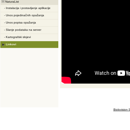
NaturaList
-
Instalacija i postavljanje aplikacije
-
Unos pojedinačnih opažanja
-
Unos popisa opažanja
-
Slanje podataka na server
-
Kartografski slojevi
Linkovi
Biolovision S