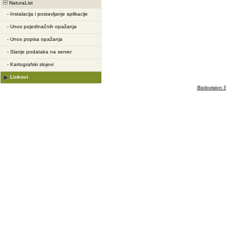
NaturaList
-
Instalacija i postavljanje aplikacije
-
Unos pojedinačnih opažanja
-
Unos popisa opažanja
-
Slanje podataka na server
-
Kartografski slojevi
Linkovi
Biolovision S