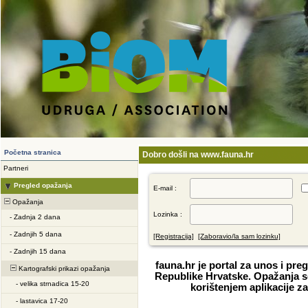
Početna stranica
Dobro došli na www.fauna.hr
Partneri
Pregled opažanja
E-mail :
Opažanja
Lozinka :
-
Zadnja 2 dana
-
Zadnjih 5 dana
[Registracija]
[Zaboravio/la sam lozinku]
-
Zadnjih 15 dana
fauna.hr je portal za unos i pre
Kartografski prikazi opažanja
Republike Hrvatske. Opažanja se
-
velika strnadica 15-20
korištenjem aplikacije za
-
lastavica 17-20