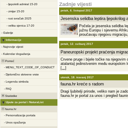
Zadnje vijesti
-
ljepokrili admiral 15-20
petak, 6. listopad 2017
-
zmijar 15-20
Jesenska selidba leptira ljepokrilog 
-
rusi svračak 2025
Počela je jesenska selidba lep
-
velika sjenica 17-20
južnu Europu i sjevernu Afrik
-
Galerije
proučavaju njegovu migraciju
Informacije
petak, 12. svibanj 2017
-
Najnovije vijesti
Paneuropski projekt praćenja migracij
-
Kalendar događanja
Crvene pruge i bijele točke na njegovim 
Pomoć
atalanta) jedinstvenim među europskim l
-
MENU_TEXT_CODE_OF_CONDUCT
[...]
-
Djelomično skrivene vrste
utorak, 18. travanj 2017
-
Legenda simbola
fauna.hr kreće s radom
-
FAQ
Dragi ljubitelji prirode, veliko nam je za
fauna.hr je portal za unos i pregled fau
Statistike
Upute za portal i NaturaList
fauna.hr
-
Personalizacija portala
-
Unos opažanja